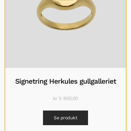
Signetring Herkules gullgalleriet
kr
5 950,00
Se produkt