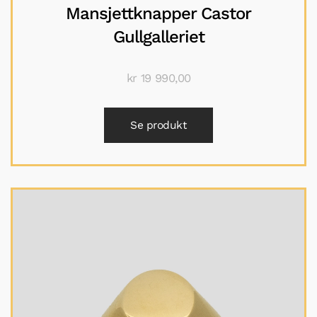
Mansjettknapper Castor
Gullgalleriet
kr
19 990,00
Se produkt