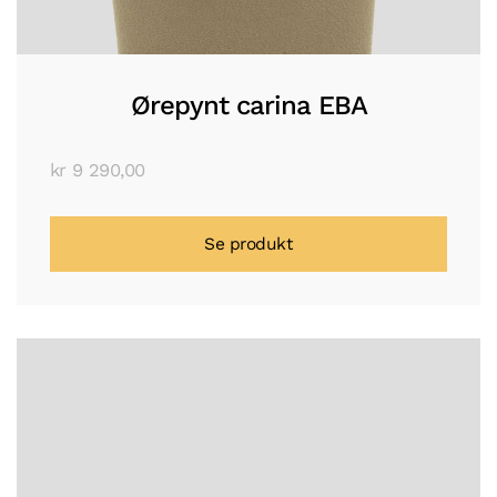
Ørepynt carina EBA
kr
9 290,00
Se produkt