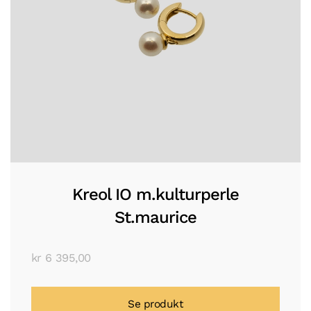
Kreol IO m.kulturperle
St.maurice
kr
6 395,00
Se produkt