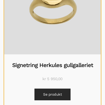
Signetring Herkules gullgalleriet
kr
5 950,00
Se produkt