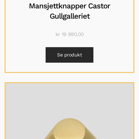
Mansjettknapper Castor
Gullgalleriet
kr
19 990,00
Se produkt